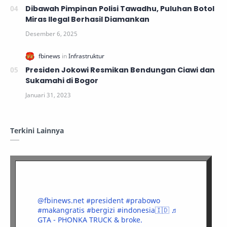
Dibawah Pimpinan Polisi Tawadhu, Puluhan Botol
Miras Ilegal Berhasil Diamankan
Presiden Jokowi Resmikan Bendungan Ciawi dan
Sukamahi di Bogor
Terkini Lainnya
@fbinews.net
#president
#prabowo
#makangratis
#bergizi
#indonesia🇮🇩
♬
GTA - PHONKA TRUCK & broke.