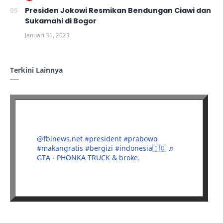
Presiden Jokowi Resmikan Bendungan Ciawi dan
Sukamahi di Bogor
Terkini Lainnya
@fbinews.net
#president
#prabowo
#makangratis
#bergizi
#indonesia🇮🇩
♬
GTA - PHONKA TRUCK & broke.