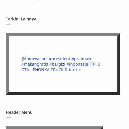
Terkini Lainnya
@fbinews.net
#president
#prabowo
#makangratis
#bergizi
#indonesia🇮🇩
♬
GTA - PHONKA TRUCK & broke.
Header Menu