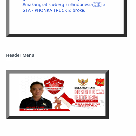
#makangratis
#bergizi
#indonesia🇮🇩
♬
GTA - PHONKA TRUCK & broke.
Header Menu