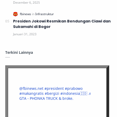
Presiden Jokowi Resmikan Bendungan Ciawi dan
Sukamahi di Bogor
Terkini Lainnya
@fbinews.net
#president
#prabowo
#makangratis
#bergizi
#indonesia🇮🇩
♬
GTA - PHONKA TRUCK & broke.