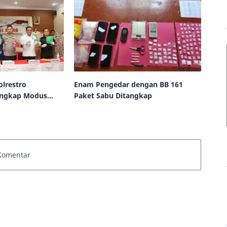
olrestro
Enam Pengedar dengan BB 161
Ungkap Modus
Paket Sabu Ditangkap
ringan India,
cing Gaun Pesta