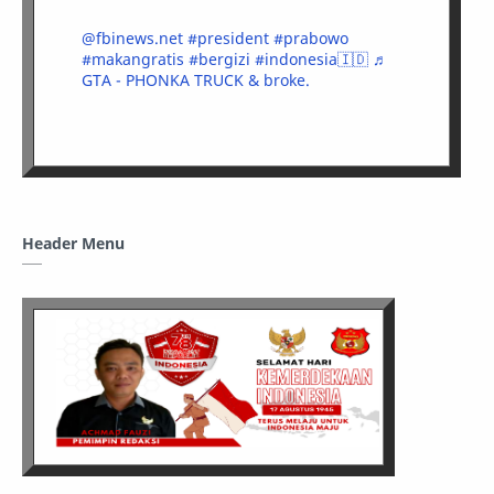
@fbinews.net
#president
#prabowo
#makangratis
#bergizi
#indonesia🇮🇩
♬
GTA - PHONKA TRUCK & broke.
Header Menu