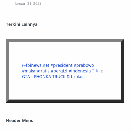
Terkini Lainnya
@fbinews.net
#president
#prabowo
#makangratis
#bergizi
#indonesia🇮🇩
♬
GTA - PHONKA TRUCK & broke.
Header Menu