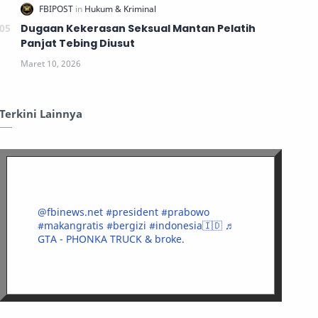
Dugaan Kekerasan Seksual Mantan Pelatih
Panjat Tebing Diusut
Terkini Lainnya
@fbinews.net
#president
#prabowo
#makangratis
#bergizi
#indonesia🇮🇩
♬
GTA - PHONKA TRUCK & broke.