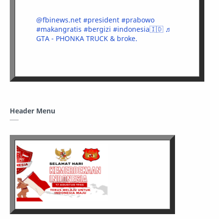
@fbinews.net
#president
#prabowo
#makangratis
#bergizi
#indonesia🇮🇩
♬
GTA - PHONKA TRUCK & broke.
Header Menu