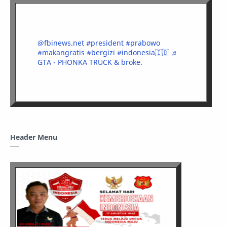
@fbinews.net
#president
#prabowo
#makangratis
#bergizi
#indonesia🇮🇩
♬
GTA - PHONKA TRUCK & broke.
Header Menu