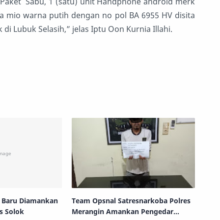
) Paket Sabu, 1 (satu) unit Handphone android merk
 mio warna putih dengan no pol BA 6955 HV disita
 Lubuk Selasih,” jelas Iptu Oon Kurnia Illahi.
o Baru Diamankan
Team Opsnal Satresnarkoba Polres
s Solok
Merangin Amankan Pengedar