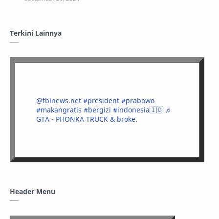
Terkini Lainnya
@fbinews.net
#president
#prabowo
#makangratis
#bergizi
#indonesia🇮🇩
♬
GTA - PHONKA TRUCK & broke.
Header Menu