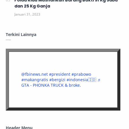
Polda Riau Musnahkan Barang Bukti 91 Kg Sabu
dan 25 Kg Ganja
Terkini Lainnya
@fbinews.net
#president
#prabowo
#makangratis
#bergizi
#indonesia🇮🇩
♬
GTA - PHONKA TRUCK & broke.
Header Menu