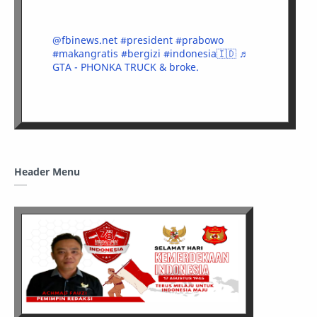
@fbinews.net
#president
#prabowo
#makangratis
#bergizi
#indonesia🇮🇩
♬
GTA - PHONKA TRUCK & broke.
Header Menu