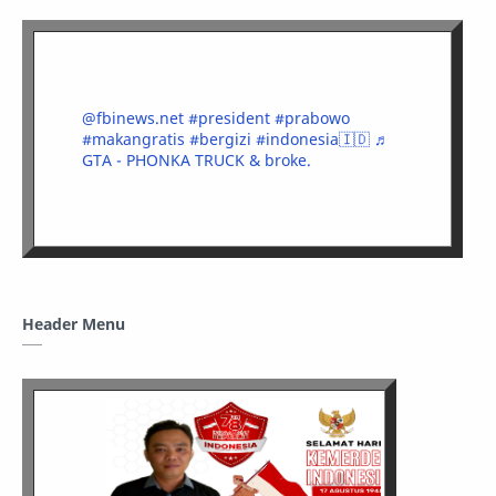
@fbinews.net
#president
#prabowo
#makangratis
#bergizi
#indonesia🇮🇩
♬
GTA - PHONKA TRUCK & broke.
Header Menu