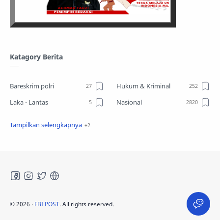
Katagory Berita
Bareskrim polri
Hukum & Kriminal
Laka - Lantas
Nasional
Sosial
TPPO
©
2026
‧
FBI POST
. All rights reserved.