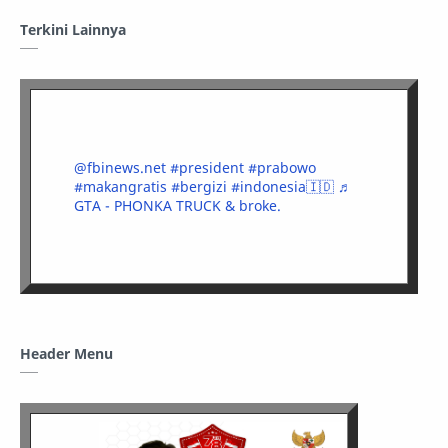
Terkini Lainnya
@fbinews.net
#president
#prabowo
#makangratis
#bergizi
#indonesia🇮🇩
♬
GTA - PHONKA TRUCK & broke.
Header Menu