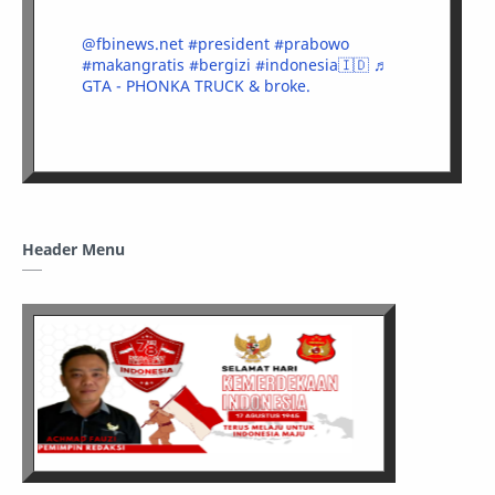
@fbinews.net
#president
#prabowo
#makangratis
#bergizi
#indonesia🇮🇩
♬
GTA - PHONKA TRUCK & broke.
Header Menu