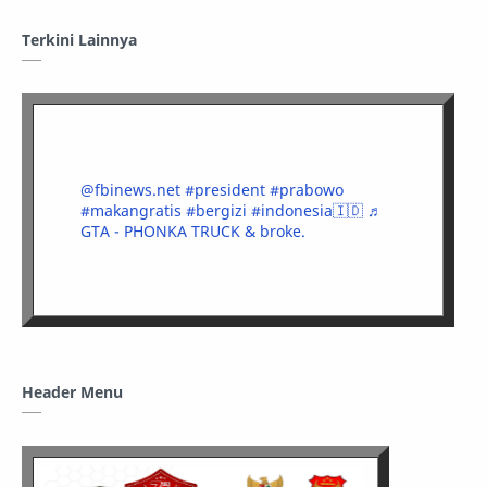
Terkini Lainnya
@fbinews.net
#president
#prabowo
#makangratis
#bergizi
#indonesia🇮🇩
♬
GTA - PHONKA TRUCK & broke.
Header Menu