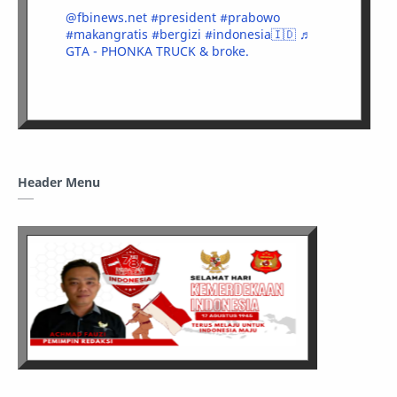
@fbinews.net
#president
#prabowo
#makangratis
#bergizi
#indonesia🇮🇩
♬
GTA - PHONKA TRUCK & broke.
Header Menu