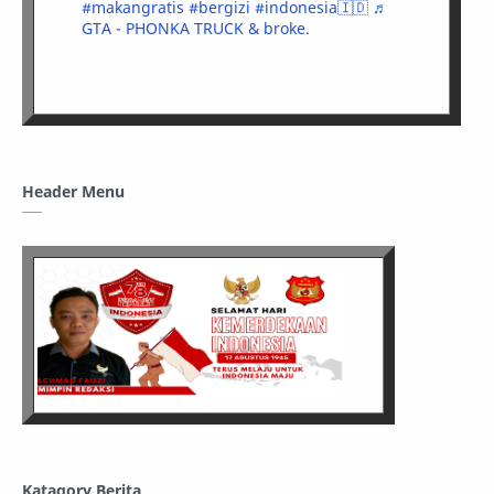
#makangratis
#bergizi
#indonesia🇮🇩
♬
GTA - PHONKA TRUCK & broke.
Header Menu
Katagory Berita