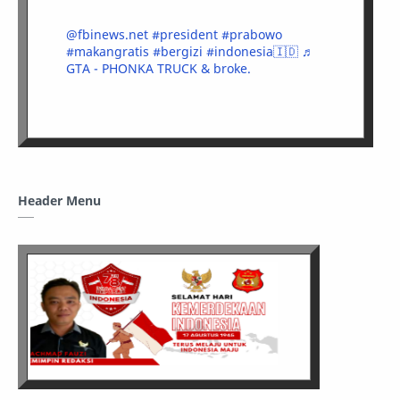
@fbinews.net
#president
#prabowo
#makangratis
#bergizi
#indonesia🇮🇩
♬
GTA - PHONKA TRUCK & broke.
Header Menu