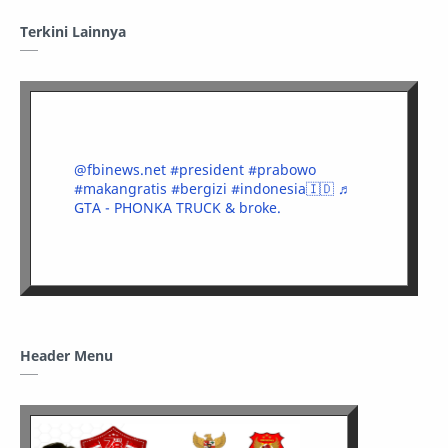
Terkini Lainnya
@fbinews.net
#president
#prabowo
#makangratis
#bergizi
#indonesia🇮🇩
♬
GTA - PHONKA TRUCK & broke.
Header Menu