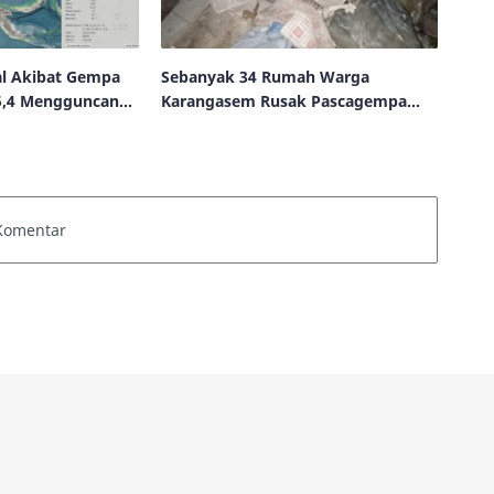
l Akibat Gempa
Sebanyak 34 Rumah Warga
5,4 Mengguncang
Karangasem Rusak Pascagempa
M5,2