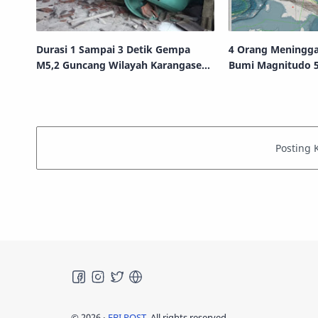
Durasi 1 Sampai 3 Detik Gempa
4 Orang Meningga
M5,2 Guncang Wilayah Karangasem,
Bumi Magnitudo 
BNPB Pantau Kondisi Terkini
Jayapura
©
2026
‧
FBI POST
. All rights reserved.