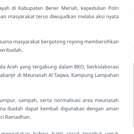
yah di Kabupaten Bener Meriah, kepedulian Polri
n masyarakat terus diwujudkan melalui aksi nyata
ersama masyarakat bergotong royong membersihkan
beribadah.
da Aceh yang tergabung dalam BKO, berkolaborasi
cabanjir di Meunasah Al Taqwa, Kampung Lampahan
.
lumpur, sampah, serta normalisasi area meunasah
ana ibadah dapat kembali digunakan dengan aman
ci Ramadhan.
mengatakan bahwa bakti sosial tersebut untuk