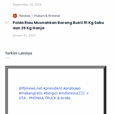
Polda Riau Musnahkan Barang Bukti 91 Kg Sabu
dan 25 Kg Ganja
Terkini Lainnya
@fbinews.net
#president
#prabowo
#makangratis
#bergizi
#indonesia🇮🇩
♬
GTA - PHONKA TRUCK & broke.