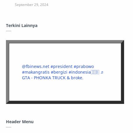
Terkini Lainnya
@fbinews.net
#president
#prabowo
#makangratis
#bergizi
#indonesia🇮🇩
♬
GTA - PHONKA TRUCK & broke.
Header Menu