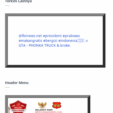
Terkini Lainnya
@fbinews.net
#president
#prabowo
#makangratis
#bergizi
#indonesia🇮🇩
♬
GTA - PHONKA TRUCK & broke.
Header Menu