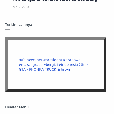
Terkini Lainnya
@fbinews.net
#president
#prabowo
#makangratis
#bergizi
#indonesia🇮🇩
♬
GTA - PHONKA TRUCK & broke.
Header Menu