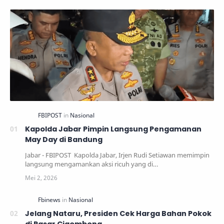
MBG kepada perwakilan santri
serta peresmian SPPG TKA
PBNU sebagai bentuk
komitmen bersama dalam
meningkatkan kesejahteraan
dan kualitas generasi penerus
bangsa.
Kapolda Jabar Pimpin Langsung Pengamanan
May Day di Bandung
Jabar - FBIPOST Kapolda Jabar, Irjen Rudi Setiawan memimpin
langsung mengamankan aksi ricuh yang di…
Jelang Nataru, Presiden Cek Harga Bahan Pokok