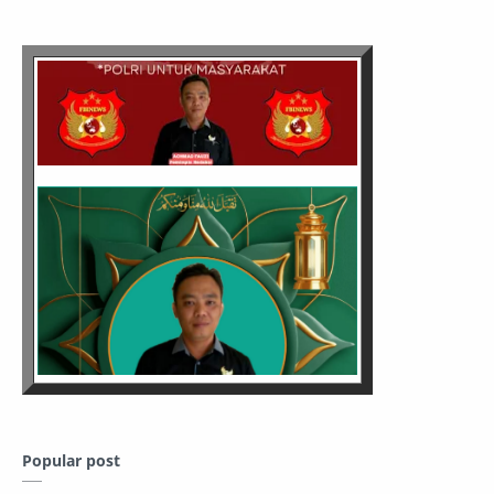
Bergizi Gratis (MBG) kepada
santri. Ia menilai program ini
merupakan langkah positif
dalam mendukung tumbuh
kembang generasi muda,
khususnya di lingkungan
pondok pesantren. Brigjen Pol.
Hari Nugroho juga
menegaskan komitmen Polda
NTB untuk terus mendukung
kegiatan sosial dan
keagamaan yang memberikan
manfaat langsung kepada
masyarakat. Ia berharap
sinergitas antara Polri, tokoh
agama, dan seluruh elemen
masyarakat terus terjalin
dalam menjaga situasi
kamtibmas yang aman dan
kondusif di wilayah NTB.
Kegiatan launching dan
peresmian berlangsung
dengan lancar dan penuh
Popular post
khidmat, ditandai dengan
penyerahan simbolis paket