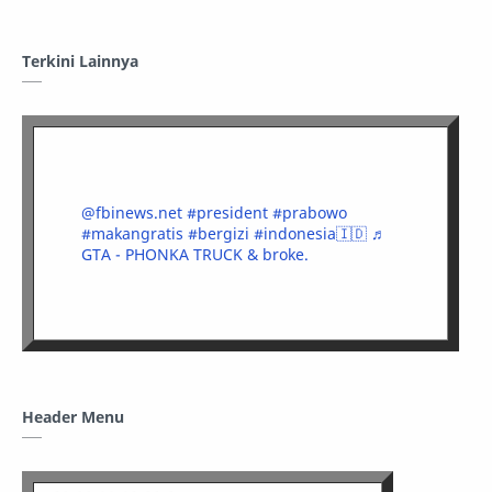
Terkini Lainnya
@fbinews.net
#president
#prabowo
#makangratis
#bergizi
#indonesia🇮🇩
♬
GTA - PHONKA TRUCK & broke.
Header Menu