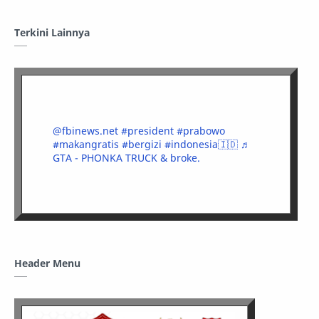
Terkini Lainnya
@fbinews.net
#president
#prabowo
#makangratis
#bergizi
#indonesia🇮🇩
♬
GTA - PHONKA TRUCK & broke.
Header Menu