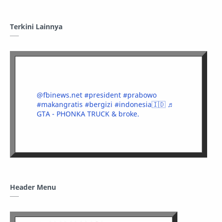
Terkini Lainnya
@fbinews.net
#president
#prabowo
#makangratis
#bergizi
#indonesia🇮🇩
♬
GTA - PHONKA TRUCK & broke.
Header Menu