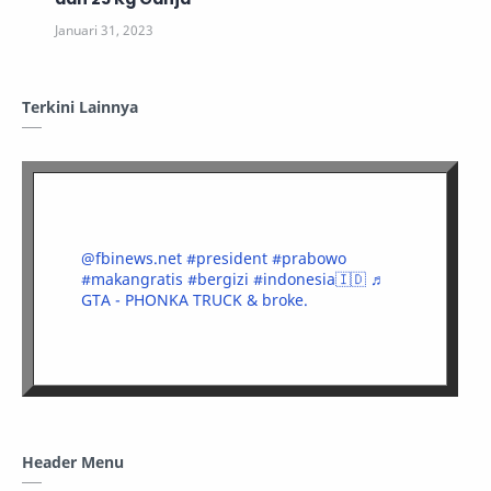
Terkini Lainnya
@fbinews.net
#president
#prabowo
#makangratis
#bergizi
#indonesia🇮🇩
♬
GTA - PHONKA TRUCK & broke.
Header Menu