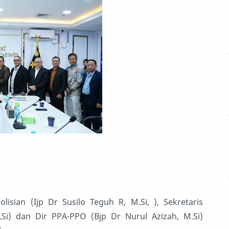
isian (Ijp Dr Susilo Teguh R, M.Si, ), Sekretaris
 M.Si) dan Dir PPA-PPO (Bjp Dr Nurul Azizah, M.Si)