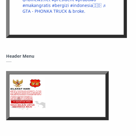
#makangratis
#bergizi
#indonesia🇮🇩
♬
GTA - PHONKA TRUCK & broke.
Header Menu