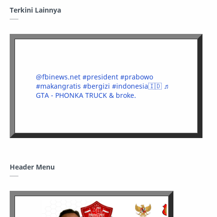
Terkini Lainnya
@fbinews.net
#president
#prabowo
#makangratis
#bergizi
#indonesia🇮🇩
♬
GTA - PHONKA TRUCK & broke.
Header Menu