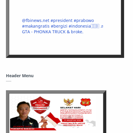
@fbinews.net
#president
#prabowo
#makangratis
#bergizi
#indonesia🇮🇩
♬
GTA - PHONKA TRUCK & broke.
Header Menu