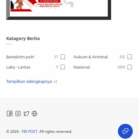
Katagory Berita
Bareskrim polri
Hukum & Kriminal
Laka - Lantas
Nasional
Sosial
TPPO
©
2026
‧
FBI POST
. All rights reserved.