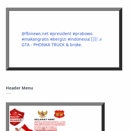
@fbinews.net
#president
#prabowo
#makangratis
#bergizi
#indonesia🇮🇩
♬
GTA - PHONKA TRUCK & broke.
Header Menu