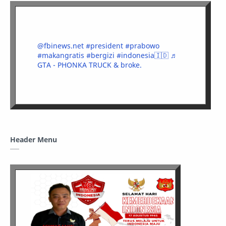
@fbinews.net
#president
#prabowo
#makangratis
#bergizi
#indonesia🇮🇩
♬
GTA - PHONKA TRUCK & broke.
Header Menu