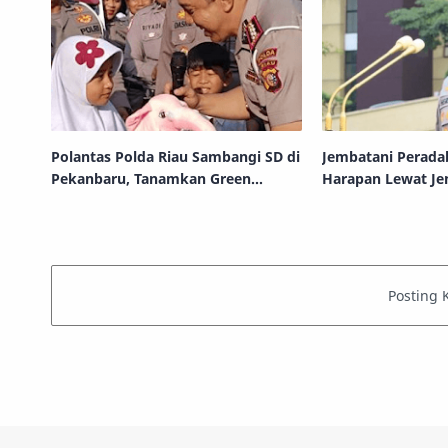
Polantas Polda Riau Sambangi SD di
Jembatani Perada
Pekanbaru, Tanamkan Green
Harapan Lewat J
Policing dan Keselamatan Lalu
Putih Presisi di Ri
Lintas