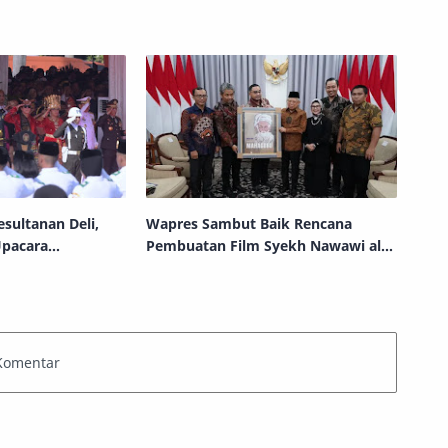
sultanan Deli,
Wapres Sambut Baik Rencana
Upacara
Pembuatan Film Syekh Nawawi al-
 Pancasila di
Bantani