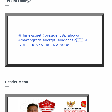
Terkini Lainnya
@fbinews.net
#president
#prabowo
#makangratis
#bergizi
#indonesia🇮🇩
♬
GTA - PHONKA TRUCK & broke.
Header Menu