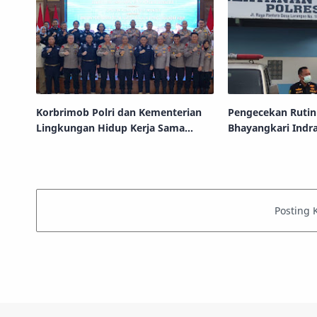
Korbrimob Polri dan Kementerian
Pengecekan Ruti
Lingkungan Hidup Kerja Sama
Bhayangkari Indr
Perkuat Sinergi Penegakan Hukum
MBG Layak Konsu