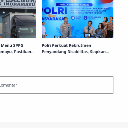
n Menu SPPG
Polri Perkuat Rekrutmen
amayu, Pastikan
Penyandang Disabilitas, Siapkan
msi
Perluasan Ruang Jabatan Secara
Bertahap