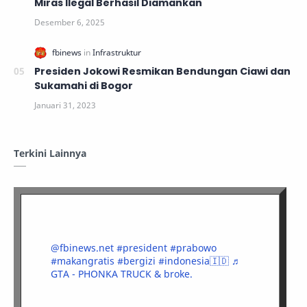
Miras Ilegal Berhasil Diamankan
Presiden Jokowi Resmikan Bendungan Ciawi dan
Sukamahi di Bogor
Terkini Lainnya
@fbinews.net
#president
#prabowo
#makangratis
#bergizi
#indonesia🇮🇩
♬
GTA - PHONKA TRUCK & broke.