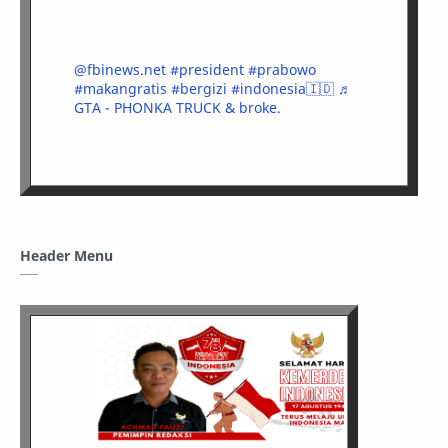
@fbinews.net
#president
#prabowo
#makangratis
#bergizi
#indonesia🇮🇩
♬
GTA - PHONKA TRUCK & broke.
Header Menu