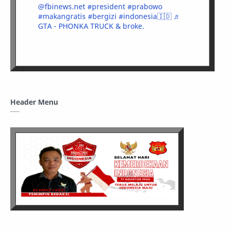
@fbinews.net
#president
#prabowo
#makangratis
#bergizi
#indonesia🇮🇩
♬
GTA - PHONKA TRUCK & broke.
Header Menu