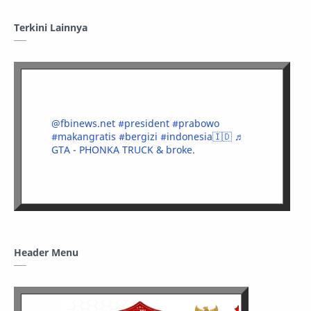
Terkini Lainnya
@fbinews.net
#president
#prabowo
#makangratis
#bergizi
#indonesia🇮🇩
♬
GTA - PHONKA TRUCK & broke.
Header Menu