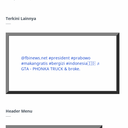
Terkini Lainnya
@fbinews.net
#president
#prabowo
#makangratis
#bergizi
#indonesia🇮🇩
♬
GTA - PHONKA TRUCK & broke.
Header Menu