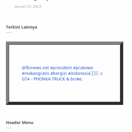
Terkini Lainnya
@fbinews.net
#president
#prabowo
#makangratis
#bergizi
#indonesia🇮🇩
♬
GTA - PHONKA TRUCK & broke.
Header Menu